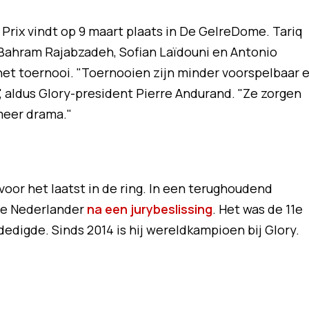
Prix vindt op 9 maart plaats in De GelreDome. Tariq
, Bahram Rajabzadeh, Sofian Laïdouni en Antonio
et toernooi. "Toernooien zijn minder voorspelbaar 
", aldus Glory-president Pierre Andurand. "Ze zorgen
meer drama."
or het laatst in de ring. In een terughoudend
de Nederlander
na een jurybeslissing
. Het was de 11e
rdedigde. Sinds 2014 is hij wereldkampioen bij Glory.