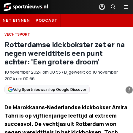
Sportnieuws.nl
NET BINNEN
PODCAST
VECHTSPORT
Rotterdamse kickbokster zet er na
negen wereldtitels een punt
achter: 'Een grotere droom'
10 november 2024
om
00:55
/
Bijgewerkt op 10 november
2024 om 00:56
Volg Sportnieuws.nl op Google Discover
i
De Marokkaans-Nederlandse kickbokser Amira
Tahri is op vijftienjarige leeftijd al extreem
succesvol. De vechtjas uit Rotterdam won
negen wereldtitels in het kickboksen. Toch