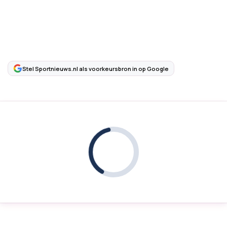
Stel Sportnieuws.nl als voorkeursbron in op Google