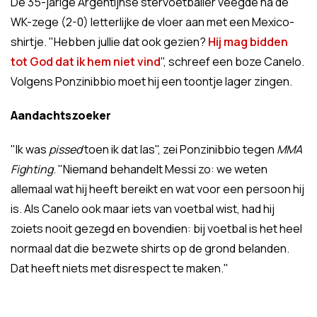
De 35-jarige Argentijnse stervoetballer veegde na de
WK-zege (2-0) letterlijke de vloer aan met een Mexico-
shirtje. "Hebben jullie dat ook gezien?
Hij mag bidden
tot God dat ik hem niet vind
", schreef een boze Canelo.
Volgens Ponzinibbio moet hij een toontje lager zingen.
Aandachtszoeker
"Ik was
pissed
toen ik dat las", zei Ponzinibbio tegen
MMA
Fighting
. "Niemand behandelt Messi zo: we weten
allemaal wat hij heeft bereikt en wat voor een persoon hij
is. Als Canelo ook maar iets van voetbal wist, had hij
zoiets nooit gezegd en bovendien: bij voetbal is het heel
normaal dat die bezwete shirts op de grond belanden.
Dat heeft niets met disrespect te maken."