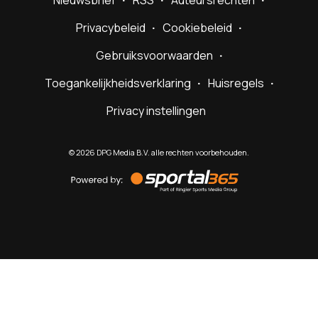
Nieuwsbrief
RSS
Auteursrechten
Privacybeleid
Cookiebeleid
Gebruiksvoorwaarden
Toegankelijkheidsverklaring
Huisregels
Privacy instellingen
©
2026
DPG Media B.V. alle rechten voorbehouden.
Powered
by
Sportal365
Sportnieuws.nl
NET BINNEN
PODCAST
LIVE
VIDEO