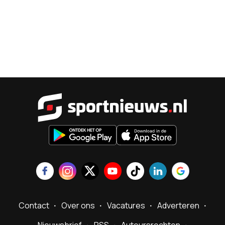
Sportnieu
Contact
Over ons
Vacatures
Adverteren