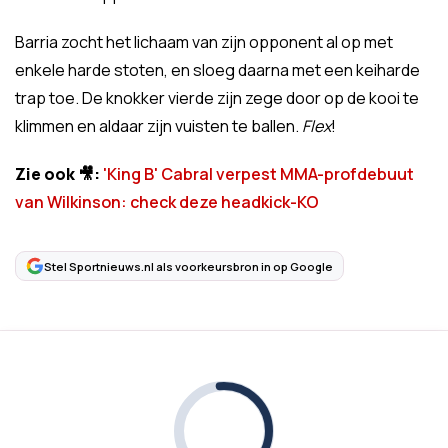
Barria zocht het lichaam van zijn opponent al op met
enkele harde stoten, en sloeg daarna met een keiharde
trap toe. De knokker vierde zijn zege door op de kooi te
klimmen en aldaar zijn vuisten te ballen.
Flex
!
Zie ook 🎥:
'King B' Cabral verpest MMA-profdebuut
van Wilkinson: check deze headkick-KO
Stel Sportnieuws.nl als voorkeursbron in op Google