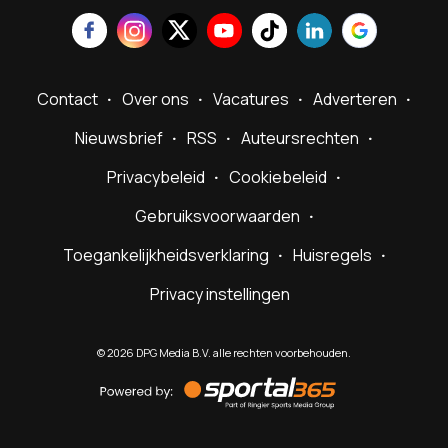
Contact
Over ons
Vacatures
Adverteren
Nieuwsbrief
RSS
Auteursrechten
Privacybeleid
Cookiebeleid
Gebruiksvoorwaarden
Toegankelijkheidsverklaring
Huisregels
Privacy instellingen
©
2026
DPG Media B.V. alle rechten voorbehouden.
Powered
by
Sportal365