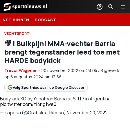
Sportnieuws.nl
NET BINNEN
PODCAST
VECHTSPORT
🎥 | Buikpijn! MMA-vechter Barria
brengt tegenstander leed toe met
HARDE bodykick
Trevor Wagener
•
20 november 2022
om
23:05
/
Bijgewerkt
op 6 augustus 2024 om 13:56
Volg Sportnieuws.nl op Google Discover
Body kick KO by Yonathan Barria at SFH 7 in Argentina
pic.twitter.com/Yi4rIg1we0
— caposa (@Grabaka_Hitman)
November 20, 2022