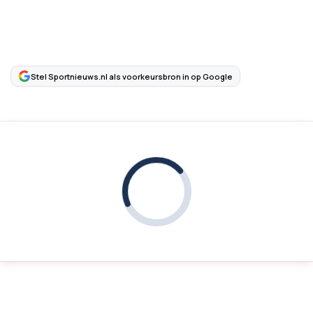
Stel Sportnieuws.nl als voorkeursbron in op Google