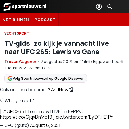
Sportnieuws.nl
NET BINNEN
PODCAST
VECHTSPORT
TV-gids: zo kijk je vannacht live
naar UFC 265: Lewis vs Gane
Trevor Wagener
•
7 augustus 2021
om
11:56
/
Bijgewerkt op 6
augustus 2024 om 17:28
Volg Sportnieuws.nl op Google Discover
Only one can become
#AndNew
🏆
👇 Who you got?
[
#UFC265
| Tomorrow | LIVE on E+PPV:
https://t.co/CjqxDnMo19
]
pic.twitter.com/EyIDRHE1Pn
— UFC (@ufc)
August 6, 2021