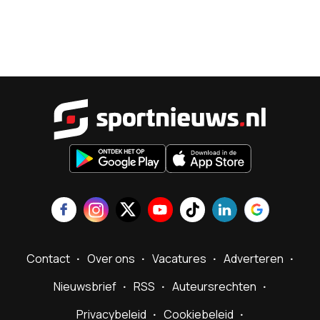
Sportnieu
Contact
Over ons
Vacatures
Adverteren
Nieuwsbrief
RSS
Auteursrechten
Privacybeleid
Cookiebeleid