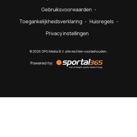
Gebruiksvoorwaarden
Toegankelijkheidsverklaring
Huisregels
Privacy instellingen
©
2026
DPG Media B.V. alle rechten voorbehouden.
Powered
by
Sportal365
Sportnieuws.nl
NET BINNEN
PODCAST
LIVE
VIDEO