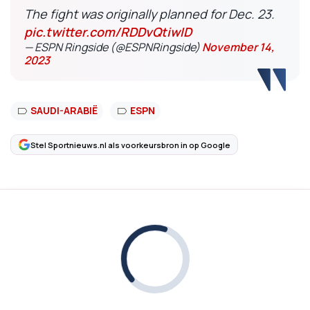
The fight was originally planned for Dec. 23.
pic.twitter.com/RDDvQtiwID
— ESPN Ringside (@ESPNRingside)
November 14,
2023
SAUDI-ARABIË
ESPN
Stel Sportnieuws.nl als voorkeursbron in op Google