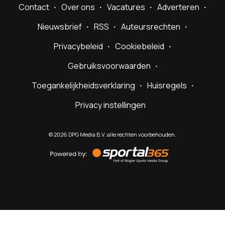
Contact
Over ons
Vacatures
Adverteren
Nieuwsbrief
RSS
Auteursrechten
Privacybeleid
Cookiebeleid
Gebruiksvoorwaarden
Toegankelijkheidsverklaring
Huisregels
Privacy instellingen
©
2026
DPG Media B.V. alle rechten voorbehouden.
Powered
by
Sportal365