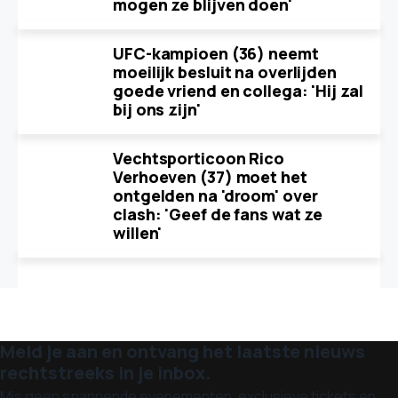
mogen ze blijven doen'
UFC-kampioen (36) neemt
moeilijk besluit na overlijden
goede vriend en collega: 'Hij zal
bij ons zijn'
Vechtsporticoon Rico
Verhoeven (37) moet het
ontgelden na 'droom' over
clash: 'Geef de fans wat ze
willen'
Meld je aan en ontvang het laatste nieuws
rechtstreeks in je inbox.
Mis geen spannende evenementen, exclusieve tickets en