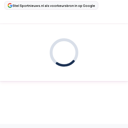
Stel Sportnieuws.nl als voorkeursbron in op Google