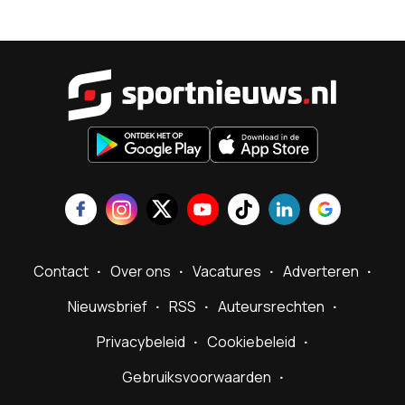
Sportnieu
Contact
Over ons
Vacatures
Adverteren
Nieuwsbrief
RSS
Auteursrechten
Privacybeleid
Cookiebeleid
Gebruiksvoorwaarden