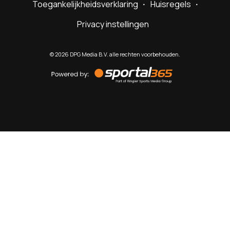
Toegankelijkheidsverklaring
Huisregels
Privacy instellingen
©
2026
DPG Media B.V. alle rechten voorbehouden.
Powered
by
Sportal365
Sportnieuws.nl
NET BINNEN
PODCAST
LIVE
VIDEO