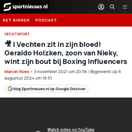
Sportnieuws.nl
NET BINNEN
PODCAST
VECHTSPORT
🎥 | Vechten zit in zijn bloed!
Geraldo Holzken, zoon van Nieky,
wint zijn bout bij Boxing Influencers
Marcel Roes
•
3 november 2021
om
20:56
/
Bijgewerkt op 6
augustus 2024 om 16:51
Volg Sportnieuws.nl op Google Discover