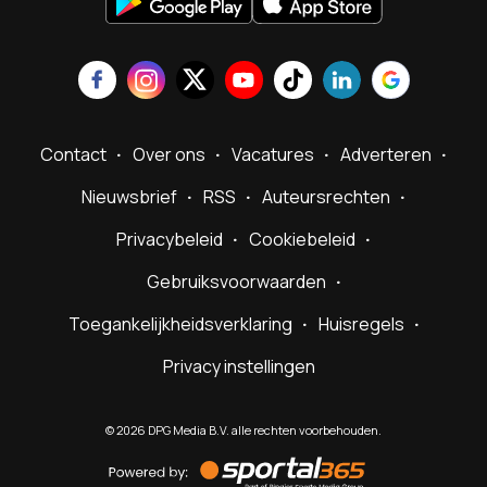
Contact
Over ons
Vacatures
Adverteren
Nieuwsbrief
RSS
Auteursrechten
Privacybeleid
Cookiebeleid
Gebruiksvoorwaarden
Toegankelijkheidsverklaring
Huisregels
Privacy instellingen
©
2026
DPG Media B.V. alle rechten voorbehouden.
Powered
by
Sportal365