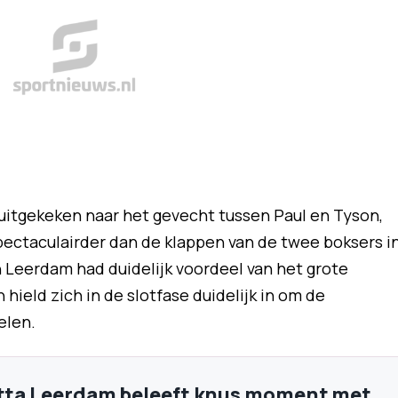
uitgekeken naar het gevecht tussen Paul en Tyson,
pectaculairder dan de klappen van de twee boksers i
n Leerdam had duidelijk voordeel van het grote
 hield zich in de slotfase duidelijk in om de
elen.
utta Leerdam beleeft knus moment met