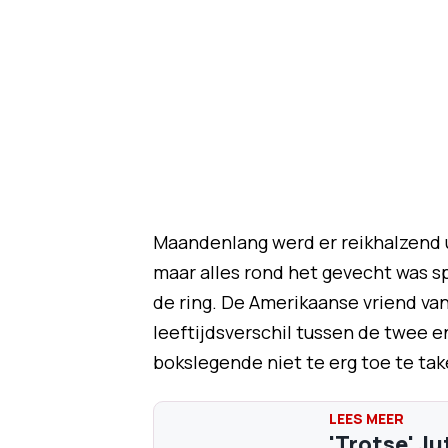
Maandenlang werd er reikhalzend 
maar alles rond het gevecht was s
de ring. De Amerikaanse vriend va
leeftijdsverschil tussen de twee en
bokslegende niet te erg toe te tak
'Trotse' J