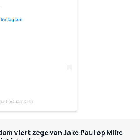
n Instagram
port (@nossport)
dam viert zege van Jake Paul op Mike