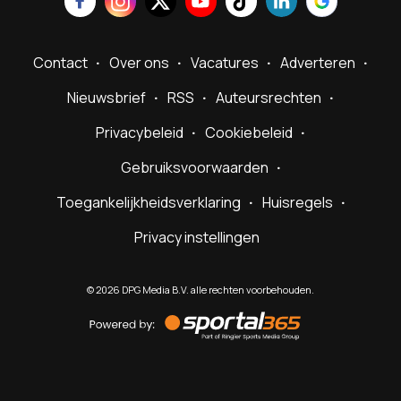
Contact
Over ons
Vacatures
Adverteren
Nieuwsbrief
RSS
Auteursrechten
Privacybeleid
Cookiebeleid
Gebruiksvoorwaarden
Toegankelijkheidsverklaring
Huisregels
Privacy instellingen
©
2026
DPG Media B.V. alle rechten voorbehouden.
Powered
by
Sportal365