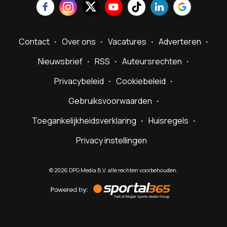
Contact
Over ons
Vacatures
Adverteren
Nieuwsbrief
RSS
Auteursrechten
Privacybeleid
Cookiebeleid
Gebruiksvoorwaarden
Toegankelijkheidsverklaring
Huisregels
Privacy instellingen
©
2026
DPG Media B.V. alle rechten voorbehouden.
Powered
by
Sportal365