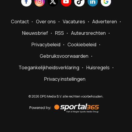
Contact
Over ons
Vacatures
Adverteren
Nieuwsbrief
RSS
Auteursrechten
Privacybeleid
Cookiebeleid
Gebruiksvoorwaarden
Toegankelijkheidsverklaring
Huisregels
Privacy instellingen
©
2026
DPG Media B.V. alle rechten voorbehouden.
Powered
by
Sportal365