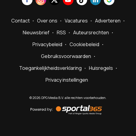
Contact
Over ons
Vacatures
Adverteren
Nieuwsbrief
RSS
Auteursrechten
Privacybeleid
Cookiebeleid
Gebruiksvoorwaarden
Toegankelijkheidsverklaring
Huisregels
Privacy instellingen
©
2026
DPG Media B.V. alle rechten voorbehouden.
Powered
by
Sportal365