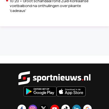
10:20
•
Groot schandaal rond Zuid-Koreaanse
voetbalbond na onthullingen over pikante
'cadeaus'
Sportnieu