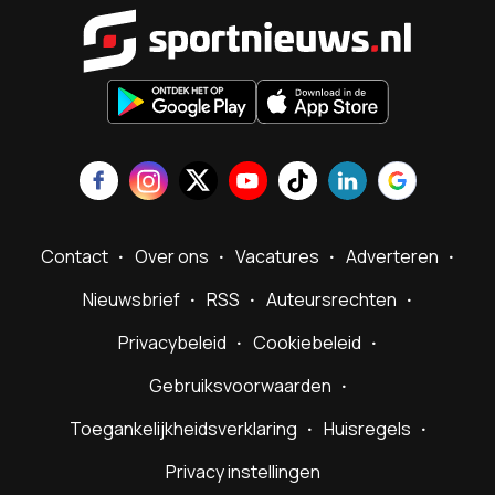
Sportnieu
Contact
Over ons
Vacatures
Adverteren
Nieuwsbrief
RSS
Auteursrechten
Privacybeleid
Cookiebeleid
Gebruiksvoorwaarden
Toegankelijkheidsverklaring
Huisregels
Privacy instellingen