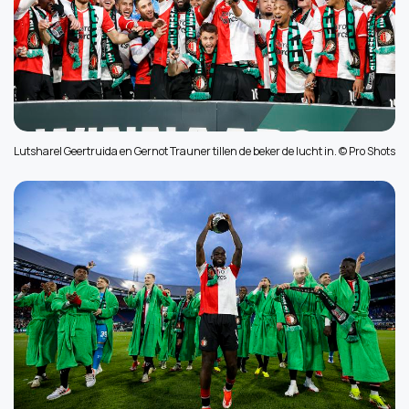
Lutsharel Geertruida en Gernot Trauner tillen de beker de lucht in. © Pro Shots