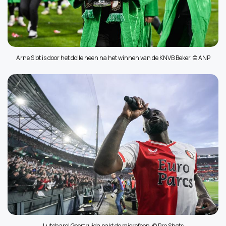
Arne Slot is door het dolle heen na het winnen van de KNVB Beker. © ANP
Lutsharel Geertruida pakt de microfoon. © Pro Shots