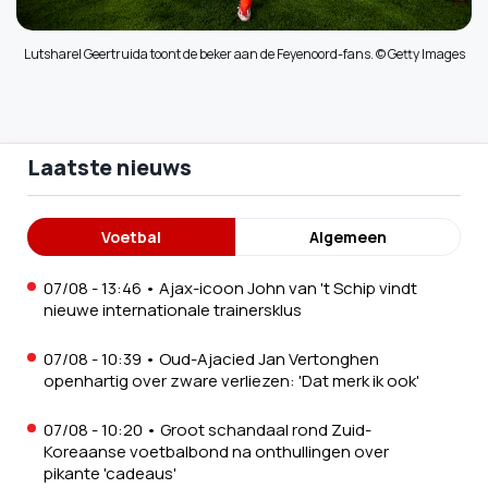
Lutsharel Geertruida toont de beker aan de Feyenoord-fans. © Getty Images
Laatste nieuws
Voetbal
Algemeen
07/08 - 13:46
•
Ajax-icoon John van 't Schip vindt
nieuwe internationale trainersklus
07/08 - 10:39
•
Oud-Ajacied Jan Vertonghen
openhartig over zware verliezen: 'Dat merk ik ook'
07/08 - 10:20
•
Groot schandaal rond Zuid-
Koreaanse voetbalbond na onthullingen over
pikante 'cadeaus'