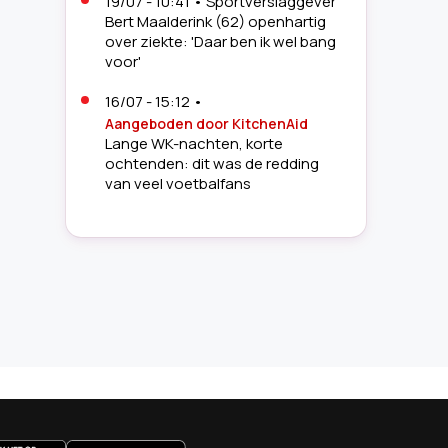
19/07 - 10:41
•
Sportverslaggever
Bert Maalderink (62) openhartig
over ziekte: 'Daar ben ik wel bang
voor'
16/07 - 15:12
•
Aangeboden door KitchenAid
Lange WK-nachten, korte
ochtenden: dit was de redding
van veel voetbalfans
14/07 - 13:30
•
Woede na WK-
drama Noorwegen: topspits en
vriendin krijgen
doodsbedreigingen
27/06 - 05:20
•
'Pride Match' op
WK voetbal tussen Egypte en Iran
zorgt voor woede: 'Absoluut
geen interesse in
regenboogkleuren'
uws.nl
26/06 - 06:23
•