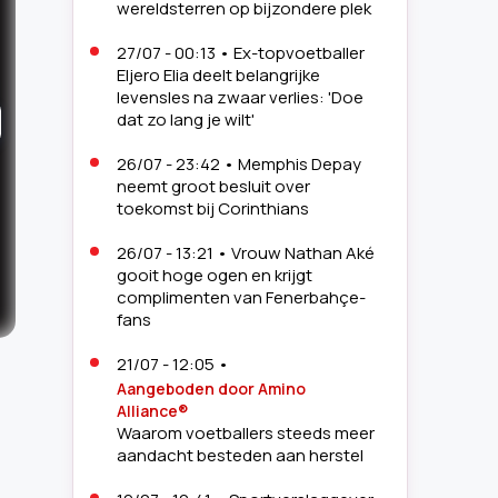
wereldsterren op bijzondere plek
27/07 - 00:13
•
Ex-topvoetballer
Eljero Elia deelt belangrijke
levensles na zwaar verlies: 'Doe
dat zo lang je wilt'
26/07 - 23:42
•
Memphis Depay
neemt groot besluit over
toekomst bij Corinthians
26/07 - 13:21
•
Vrouw Nathan Aké
gooit hoge ogen en krijgt
complimenten van Fenerbahçe-
fans
21/07 - 12:05
•
2
/
2
Aangeboden door Amino
Alliance®
Sarina Wiegman met de FIFA The Best-beker in 2022. Ook
Waarom voetballers steeds meer
vrouwe
aandacht besteden aan herstel