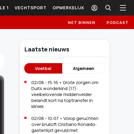
LE 1
VECHTSPORT
OPMERKELIJK
NET BINNEN
PODCAST
Laatste nieuws
Voetbal
Algemeen
02/08 - 15:16
•
Grote zorgen om
Duits wonderkind (17):
veelbelovende middenvelder
belandt kort na toptransfer in
kliniek
02/08 - 10:07
•
Volop geruchten
over bruiloft Cristiano Ronaldo:
gastenlijst gevuld met