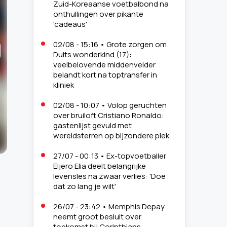
Zuid-Koreaanse voetbalbond na
onthullingen over pikante
'cadeaus'
02/08 - 15:16
•
Grote zorgen om
Duits wonderkind (17):
veelbelovende middenvelder
belandt kort na toptransfer in
kliniek
02/08 - 10:07
•
Volop geruchten
over bruiloft Cristiano Ronaldo:
gastenlijst gevuld met
wereldsterren op bijzondere plek
27/07 - 00:13
•
Ex-topvoetballer
Eljero Elia deelt belangrijke
2
levensles na zwaar verlies: 'Doe
/
9
dat zo lang je wilt'
© Sportnie
26/07 - 23:42
•
Memphis Depay
neemt groot besluit over
toekomst bij Corinthians