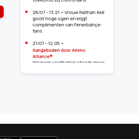
26/07 - 13:21
•
Vrouw Nathan Aké
gooit hoge ogen en krijgt
complimenten van Fenerbahçe-
fans
21/07 - 12:05
•
Aangeboden door Amino
Alliance®
Waarom voetballers steeds meer
aandacht besteden aan herstel
19/07 - 10:41
•
Sportverslaggever
Bert Maalderink (62) openhartig
over ziekte: 'Daar ben ik wel bang
voor'
16/07 - 15:12
•
Aangeboden door KitchenAid
Lange WK-nachten, korte
ochtenden: dit was de redding
uws.nl
van veel voetbalfans