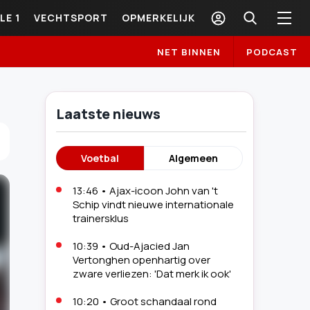
LE 1
VECHTSPORT
OPMERKELIJK
NET BINNEN
PODCAST
Laatste nieuws
Voetbal
Algemeen
13:46
•
Ajax-icoon John van 't
Schip vindt nieuwe internationale
trainersklus
10:39
•
Oud-Ajacied Jan
Vertonghen openhartig over
zware verliezen: 'Dat merk ik ook'
10:20
•
Groot schandaal rond