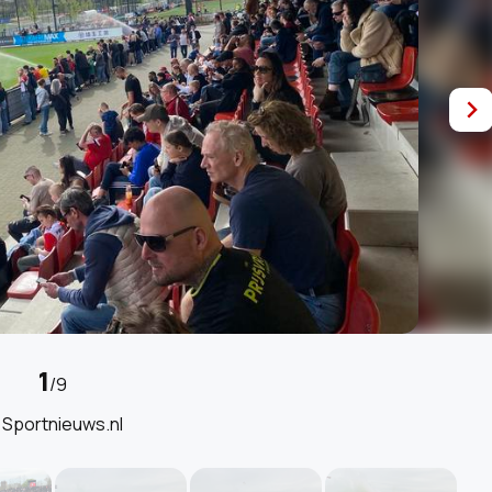
1
/
9
 Sportnieuws.nl