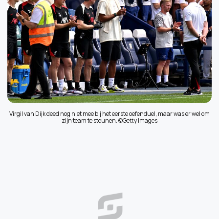
Virgil van Dijk deed nog niet mee bij het eerste oefenduel, maar was er wel om
zijn team te steunen. ©Getty Images