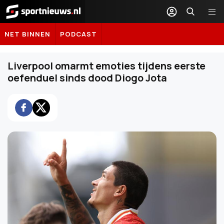
Sportnieuws.nl
NET BINNEN
PODCAST
Liverpool omarmt emoties tijdens eerste
oefenduel sinds dood Diogo Jota