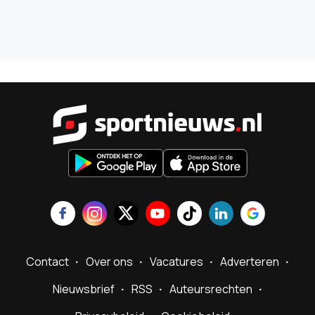
Sportnieu
Contact
Over ons
Vacatures
Adverteren
Nieuwsbrief
RSS
Auteursrechten