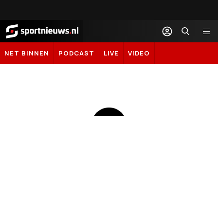
Sportnieuws.nl
NET BINNEN
PODCAST
LIVE
VIDEO