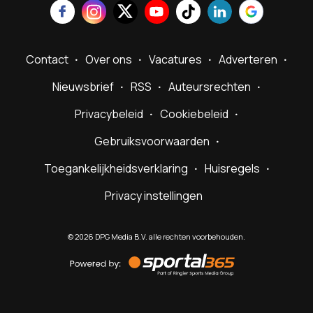
Contact
Over ons
Vacatures
Adverteren
Nieuwsbrief
RSS
Auteursrechten
Privacybeleid
Cookiebeleid
Gebruiksvoorwaarden
Toegankelijkheidsverklaring
Huisregels
Privacy instellingen
©
2026
DPG Media B.V. alle rechten voorbehouden.
Powered
by
Sportal365