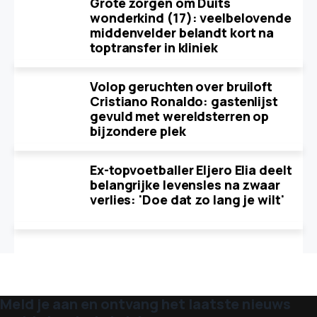
Grote zorgen om Duits
wonderkind (17): veelbelovende
middenvelder belandt kort na
toptransfer in kliniek
Volop geruchten over bruiloft
Cristiano Ronaldo: gastenlijst
gevuld met wereldsterren op
bijzondere plek
Ex-topvoetballer Eljero Elia deelt
belangrijke levensles na zwaar
verlies: 'Doe dat zo lang je wilt'
Meld je aan en ontvang het laatste nieuws