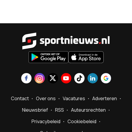
Sportnieu
Contact
Over ons
Vacatures
Adverteren
Nieuwsbrief
RSS
Auteursrechten
Privacybeleid
Cookiebeleid