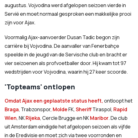
augustus. Vojvodina werd afgelopen seizoen vierde in
Servië en moet normaal gesproken een makkelijke prooi
zijn voor Ajax.
Voormalig Ajax-aanvoerder Dusan Tadic begon zijn
carrière bij Vojvodina. De aanvaller van Fenerbahçe
speelde in de jeugd van de Servische club en bracht er
vier seizoenen als profvoetballer door. Hij kwam tot 97
wedstrijden voor Vojvodina, waarin hij 27 keer scoorde.
'Topteams' ontlopen
Omdat Ajax een geplaatste status heeft,
ontloopt het
Braga
, Trabzonspor,
Molde
FK,
Sheriff
Tiraspol,
Rapid
Wien
, NK
Rijeka
, Cercle Brugge en NK
Maribor
. De club
uit Amsterdam eindigde het afgelopen seizoen als vijfde
in de Eredivisie en moet zich via twee voorronden en