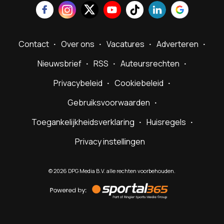
Contact
Over ons
Vacatures
Adverteren
Nieuwsbrief
RSS
Auteursrechten
Privacybeleid
Cookiebeleid
Gebruiksvoorwaarden
Toegankelijkheidsverklaring
Huisregels
Privacy instellingen
©
2026
DPG Media B.V. alle rechten voorbehouden.
Powered
by
Sportal365