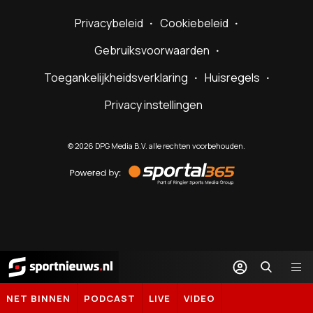
Privacybeleid
Cookiebeleid
Gebruiksvoorwaarden
Toegankelijkheidsverklaring
Huisregels
Privacy instellingen
©
2026
DPG Media B.V. alle rechten voorbehouden.
Powered
by
Sportal365
Sportnieuws.nl
NET BINNEN
PODCAST
LIVE
VIDEO