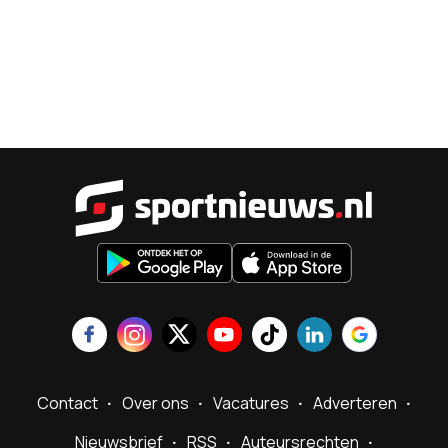
Sportnieu
Contact
Over ons
Vacatures
Adverteren
Nieuwsbrief
RSS
Auteursrechten