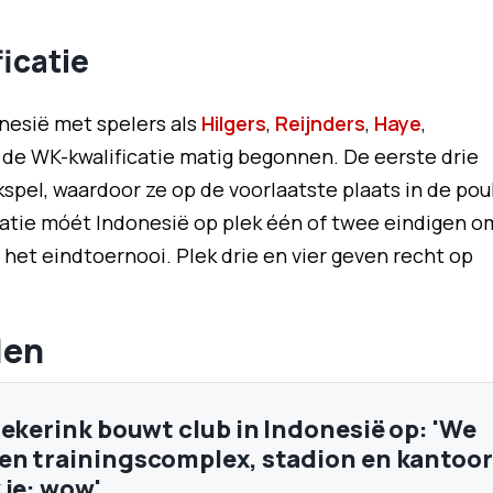
icatie
onesië met spelers als
Hilgers
,
Reijnders
,
Haye
,
 de WK-kwalificatie matig begonnen. De eerste drie
kspel, waardoor ze op de voorlaatste plaats in de pou
icatie móét Indonesië op plek één of twee eindigen o
 het eindtoernooi. Plek drie en vier geven recht op
len
iekerink bouwt club in Indonesië op: 'We
n trainingscomplex, stadion en kantoor
 je: wow'