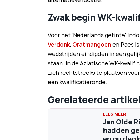
Zwak begin WK-kwalif
Voor het 'Nederlands getinte' Ind
Verdonk
,
Oratmangoen
en Paes is
wedstrijden eindigden in een gelij
staan. In de Aziatische WK-kwalif
zich rechtstreeks te plaatsen voor
een kwalificatieronde.
Gerelateerde artike
Jan Olde R
hadden gee
en nu denk