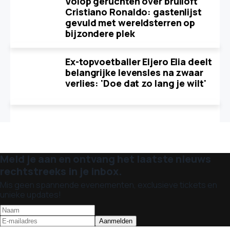
Volop geruchten over bruiloft
Cristiano Ronaldo: gastenlijst
gevuld met wereldsterren op
bijzondere plek
Ex-topvoetballer Eljero Elia deelt
belangrijke levensles na zwaar
verlies: 'Doe dat zo lang je wilt'
Meld je aan en ontvang het laatste nieuws
rechtstreeks in je inbox.
Mis geen spannende evenementen, exclusieve tickets en
unieke updates!