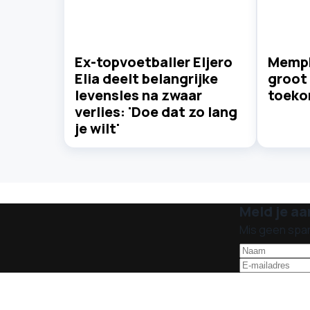
Ex-topvoetballer Eljero
Memph
Elia deelt belangrijke
groot 
levensles na zwaar
toeko
verlies: 'Doe dat zo lang
je wilt'
Meld je aa
Mis geen spa