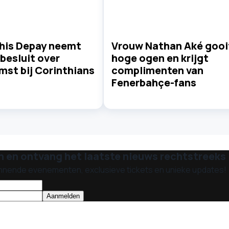
is Depay neemt
Vrouw Nathan Aké gooi
besluit over
hoge ogen en krijgt
mst bij Corinthians
complimenten van
Fenerbahçe-fans
n en ontvang het laatste nieuws rechtstreeks i
nnende evenementen, exclusieve tickets en unieke updates!