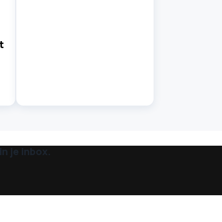
t
n je inbox.