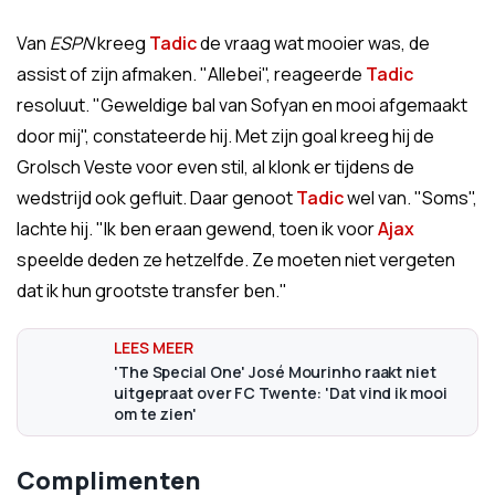
Van
ESPN
kreeg
Tadic
de vraag wat mooier was, de
assist of zijn afmaken. "Allebei", reageerde
Tadic
resoluut. "Geweldige bal van Sofyan en mooi afgemaakt
door mij", constateerde hij. Met zijn goal kreeg hij de
Grolsch Veste voor even stil, al klonk er tijdens de
wedstrijd ook gefluit. Daar genoot
Tadic
wel van. "Soms",
lachte hij. "Ik ben eraan gewend, toen ik voor
Ajax
speelde deden ze hetzelfde. Ze moeten niet vergeten
dat ik hun grootste transfer ben."
'The Special One' José Mourinho raakt niet
uitgepraat over FC Twente: 'Dat vind ik mooi
om te zien'
Complimenten