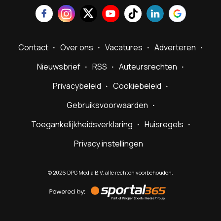
Contact
Over ons
Vacatures
Adverteren
Nieuwsbrief
RSS
Auteursrechten
Privacybeleid
Cookiebeleid
Gebruiksvoorwaarden
Toegankelijkheidsverklaring
Huisregels
Privacy instellingen
©
2026
DPG Media B.V. alle rechten voorbehouden.
Powered
by
Sportal365