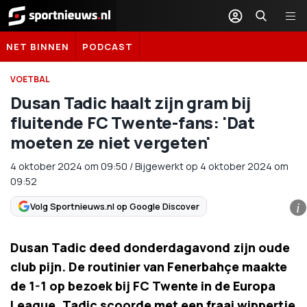
Sportnieuws.nl
NET BINNEN
PODCAST
VOETBAL
Dusan Tadic haalt zijn gram bij
fluitende FC Twente-fans: 'Dat
moeten ze niet vergeten'
4 oktober 2024
om
09:50
/
Bijgewerkt op 4 oktober 2024 om
09:52
Volg Sportnieuws.nl op Google Discover
i
Dusan Tadic deed donderdagavond zijn oude
club pijn. De routinier van Fenerbahçe maakte
de 1-1 op bezoek bij FC Twente in de Europa
League. Tadic scoorde met een fraai wippertje