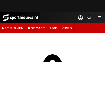
Sportnieuws.nl
NET BINNEN
PODCAST
LIVE
VIDEO