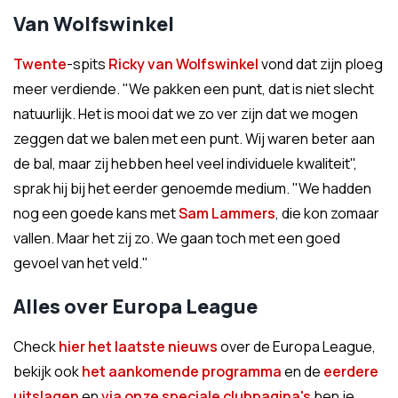
Van Wolfswinkel
Twente
-spits
Ricky van Wolfswinkel
vond dat zijn ploeg
meer verdiende. "We pakken een punt, dat is niet slecht
natuurlijk. Het is mooi dat we zo ver zijn dat we mogen
zeggen dat we balen met een punt. Wij waren beter aan
de bal, maar zij hebben heel veel individuele kwaliteit",
sprak hij bij het eerder genoemde medium. "We hadden
nog een goede kans met
Sam Lammers
, die kon zomaar
vallen. Maar het zij zo. We gaan toch met een goed
gevoel van het veld."
Alles over Europa League
Check
hier het laatste nieuws
over de Europa League,
bekijk ook
het aankomende programma
en de
eerdere
uitslagen
en
via onze speciale clubpagina's
ben je