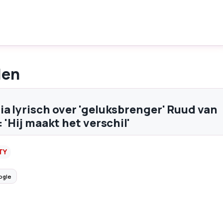
len
ia lyrisch over 'geluksbrenger' Ruud van
: 'Hij maakt het verschil'
TY
ogle