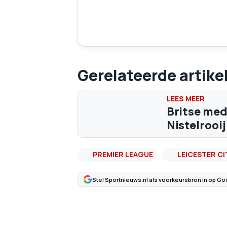
Gerelateerde artike
Britse med
Nistelrooij
PREMIER LEAGUE
LEICESTER CI
Stel Sportnieuws.nl als voorkeursbron in op Go