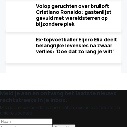
Volop geruchten over bruiloft
Cristiano Ronaldo: gastenlijst
gevuld met wereldsterren op
bijzondere plek
Ex-topvoetballer Eljero Elia deelt
belangrijke levensles na zwaar
verlies: 'Doe dat zo lang je wilt'
Meld je aan en ontvang het laatste nieuws
rechtstreeks in je inbox.
Mis geen spannende evenementen, exclusieve tickets en
unieke updates!