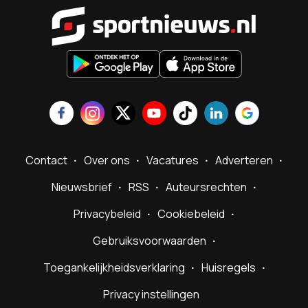
Sportnieu
Contact
Over ons
Vacatures
Adverteren
Nieuwsbrief
RSS
Auteursrechten
Privacybeleid
Cookiebeleid
Gebruiksvoorwaarden
Toegankelijkheidsverklaring
Huisregels
Privacy instellingen