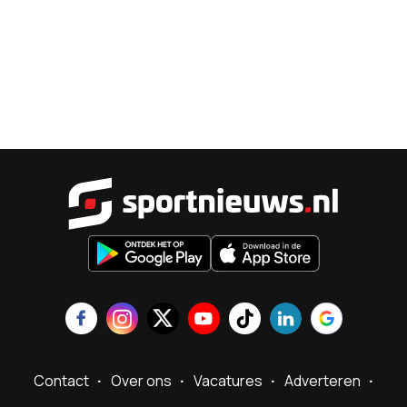
Sportnieu
Contact
Over ons
Vacatures
Adverteren