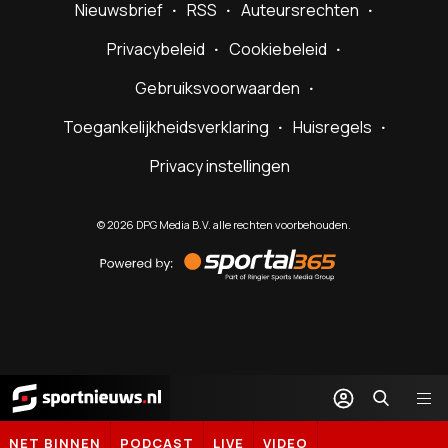
Nieuwsbrief
RSS
Auteursrechten
Privacybeleid
Cookiebeleid
Gebruiksvoorwaarden
Toegankelijkheidsverklaring
Huisregels
Privacy instellingen
©
2026
DPG Media B.V. alle rechten voorbehouden.
Powered
by
Sportal365
Sportnieuws.nl
NET BINNEN
PODCAST
LIVE
VIDEO