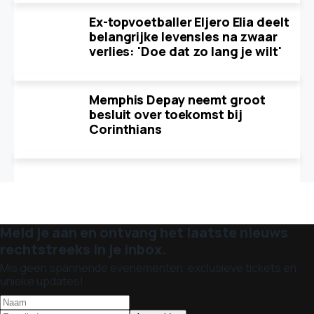
Ex-topvoetballer Eljero Elia deelt
belangrijke levensles na zwaar
verlies: 'Doe dat zo lang je wilt'
Memphis Depay neemt groot
besluit over toekomst bij
Corinthians
Meld je aan en ontvang het laatste nieuws
rechtstreeks in je inbox.
Mis geen spannende evenementen, exclusieve tickets en
unieke updates!