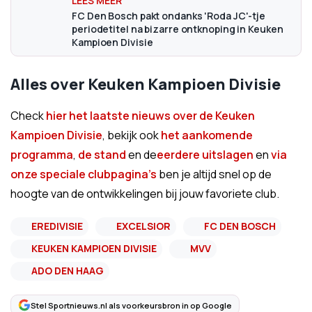
FC Den Bosch pakt ondanks 'Roda JC'-tje
periodetitel na bizarre ontknoping in Keuken
Kampioen Divisie
Alles over Keuken Kampioen Divisie
Check
hier het laatste nieuws over de Keuken
Kampioen Divisie
, bekijk ook
het aankomende
programma
,
de stand
en de
eerdere uitslagen
en
via
onze speciale clubpagina's
ben je altijd snel op de
hoogte van de ontwikkelingen bij jouw favoriete club.
EREDIVISIE
EXCELSIOR
FC DEN BOSCH
KEUKEN KAMPIOEN DIVISIE
MVV
ADO DEN HAAG
Stel Sportnieuws.nl als voorkeursbron in op Google