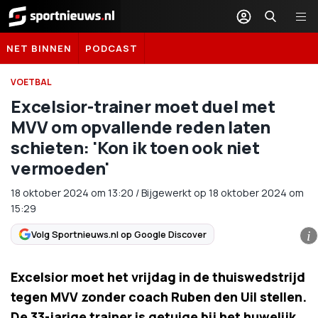
Sportnieuws.nl
NET BINNEN
PODCAST
VOETBAL
Excelsior-trainer moet duel met
MVV om opvallende reden laten
schieten: 'Kon ik toen ook niet
vermoeden'
18 oktober 2024
om
13:20
/
Bijgewerkt op 18 oktober 2024 om
15:29
Volg Sportnieuws.nl op Google Discover
i
Excelsior moet het vrijdag in de thuiswedstrijd
tegen MVV zonder coach Ruben den Uil stellen.
De 33-jarige trainer is getuige bij het huwelijk