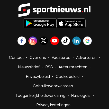
Sportnieu
Contact
Over ons
Vacatures
Adverteren
Nieuwsbrief
RSS
Auteursrechten
Privacybeleid
Cookiebeleid
Gebruiksvoorwaarden
Toegankelijkheidsverklaring
Huisregels
Privacy instellingen