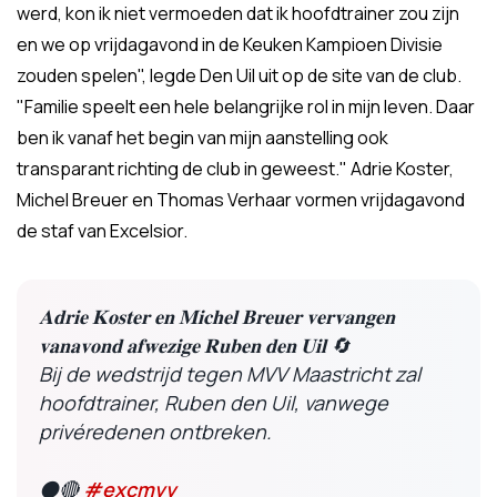
werd, kon ik niet vermoeden dat ik hoofdtrainer zou zijn
en we op vrijdagavond in de Keuken Kampioen Divisie
zouden spelen", legde Den Uil uit op de site van de club.
"Familie speelt een hele belangrijke rol in mijn leven. Daar
ben ik vanaf het begin van mijn aanstelling ook
transparant richting de club in geweest." Adrie Koster,
Michel Breuer en Thomas Verhaar vormen vrijdagavond
de staf van Excelsior.
𝐀𝐝𝐫𝐢𝐞 𝐊𝐨𝐬𝐭𝐞𝐫 𝐞𝐧 𝐌𝐢𝐜𝐡𝐞𝐥 𝐁𝐫𝐞𝐮𝐞𝐫 𝐯𝐞𝐫𝐯𝐚𝐧𝐠𝐞𝐧
𝐯𝐚𝐧𝐚𝐯𝐨𝐧𝐝 𝐚𝐟𝐰𝐞𝐳𝐢𝐠𝐞 𝐑𝐮𝐛𝐞𝐧 𝐝𝐞𝐧 𝐔𝐢𝐥 🔄
Bij de wedstrijd tegen MVV Maastricht zal
hoofdtrainer, Ruben den Uil, vanwege
privéredenen ontbreken.
⚫🔴
#excmvv