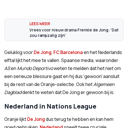
Vrees voor nieuw drama Frenkie de Jong: 'Dat
zou rampzalig zijn'
Gelukkig voor
De Jong
,
FC Barcelona
en het Nederlands
elftal lijkt het mee te vallen. Spaanse media, waaronder
AS
en
Mundo Deportivo
weten te melden dat het niet om
een serieuze blessure gaat en hij dus 'gewoon' aansluit
bij de rest van de Oranje-selectie. Ook het
Algemeen
Dagblad
denkt te weten dat De Jong er gewoon bij is.
Nederland in Nations League
Oranje lijkt
De Jong
dus terug te hebben en kan hem
goed gebruiken.
Nederland
speelt twee cruciale