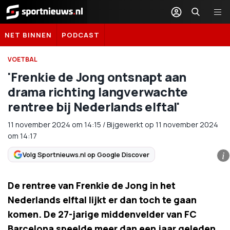
Sportnieuws.nl
NET BINNEN
PODCAST
VOETBAL
'Frenkie de Jong ontsnapt aan
drama richting langverwachte
rentree bij Nederlands elftal'
11 november 2024
om
14:15
/
Bijgewerkt op 11 november 2024
om 14:17
Volg Sportnieuws.nl op Google Discover
i
De rentree van Frenkie de Jong in het
Nederlands elftal lijkt er dan toch te gaan
komen. De 27-jarige middenvelder van FC
Barcelona speelde meer dan een jaar geleden