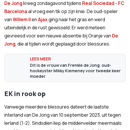
De Jong
kreeg zondagavond tijdens
Real Sociedad
-
FC
Barcelona
al vroeg een tik op zijn knie. De oud-speler
van
Willem II
en
Ajax
ging naar het gras en werd
uiteindelijk in de rust gewisseld. Er werd meteen
gevreesd voor een nieuwe absentie bij Oranje van
De
Jong
, die al tijden wordt geplaagd door blessures.
Dit is de vrouw van Frenkie de Jong: oud-
hockeyster Mikky Kiemeney voor tweede keer
moeder
EK in rook op
Vanwege meerdere blessures dateert de laatste
interland van De Jong van 10 september 2023, uit tegen
Ierland (1-2). Sindsdien liep de middenvelder meermaals