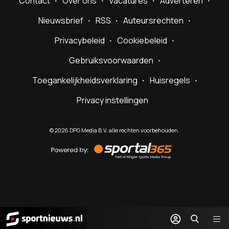
Contact
Over ons
Vacatures
Adverteren
Nieuwsbrief
RSS
Auteursrechten
Privacybeleid
Cookiebeleid
Gebruiksvoorwaarden
Toegankelijkheidsverklaring
Huisregels
Privacy instellingen
©
2026
DPG Media B.V. alle rechten voorbehouden.
Powered
by
Sportal365