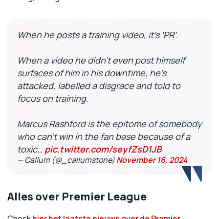
When he posts a training video, it’s ‘PR’.
When a video he didn’t even post himself
surfaces of him in his downtime, he’s
attacked, labelled a disgrace and told to
focus on training.
Marcus Rashford is the epitome of somebody
who can’t win in the fan base because of a
toxic…
pic.twitter.com/seyfZsD1JB
— Callum (@_callumstone)
November 16, 2024
Alles over Premier League
Check
hier het laatste nieuws over de Premier