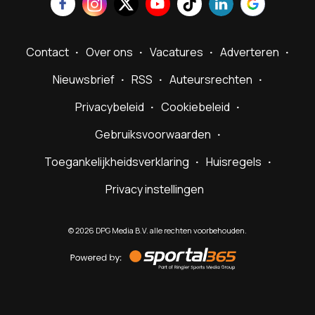
Contact
Over ons
Vacatures
Adverteren
Nieuwsbrief
RSS
Auteursrechten
Privacybeleid
Cookiebeleid
Gebruiksvoorwaarden
Toegankelijkheidsverklaring
Huisregels
Privacy instellingen
©
2026
DPG Media B.V. alle rechten voorbehouden.
Powered
by
Sportal365