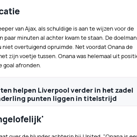
atie
eper van Ajax, als schuldige is aan te wijzen voor de
en paar minuten al achter kwam te staan. De doelman
u niet overtuigend opruimde. Net voordat Onana de
et zijn voetje tussen. Onana was helemaal uit positi
e goal afronden.
en helpen Liverpool verder in het zadel
derling punten liggen in titelstrijd
gelofelijk'
aat over de blunder achterin bij United. "Onana is ee