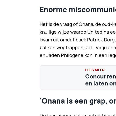
Enorme miscommunic
Het is de vraag of Onana, de oud-ke
knullige wijze waarop United na e
kwam uit omdat back Patrick Dorg
bal kon wegtrappen, zat Dorgu er m
en Jaden Philogene kon in een leg
Concurrent
en laten on
'Onana is een grap, on
De fans gingen helemaal uit hun pl