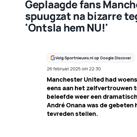
Geplaagde fans Manche
spuugzat na bizarre te
'Ontsla hem NU!'
Volg Sportnieuws.nl op Google Discover
26 februari 2025
om
22:30
Manchester United had woens
eens aan het zelfvertrouwen 
beleefde weer een dramatisc
André Onana was de gebeten ho
tevreden stellen.