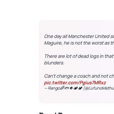
One day all Manchester United s
Maguire, he is not the worst as t
There are lot of dead logs in th
blunders.
Can't change a coach and not c
pic.twitter.com/Pgius7MRxz
— Rango🌈🐟🐠🏕🏕 (@LufunoMathu