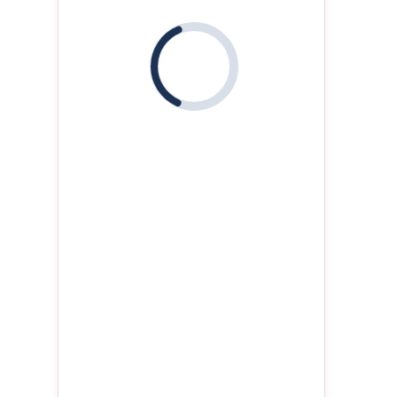
i
.
l