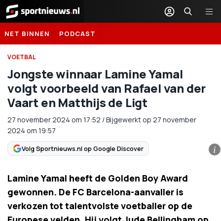
Sportnieuws.nl
NET BINNEN
PODCAST
VOETBAL
Jongste winnaar Lamine Yamal
volgt voorbeeld van Rafael van der
Vaart en Matthijs de Ligt
27 november 2024
om
17:52
/
Bijgewerkt op 27 november
2024 om 19:57
Volg Sportnieuws.nl op Google Discover
i
Lamine Yamal heeft de Golden Boy Award
gewonnen. De FC Barcelona-aanvaller is
verkozen tot talentvolste voetballer op de
Europese velden. Hij volgt Jude Bellingham op.