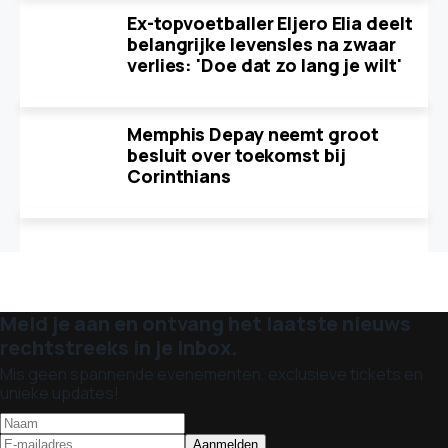
Ex-topvoetballer Eljero Elia deelt
belangrijke levensles na zwaar
verlies: 'Doe dat zo lang je wilt'
Memphis Depay neemt groot
besluit over toekomst bij
Corinthians
Meld je aan en ontvang het laatste nieuws
rechtstreeks in je inbox.
Mis geen spannende evenementen, exclusieve tickets en
unieke updates!