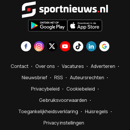
Sportnieu
Contact
Over ons
Vacatures
Adverteren
Nieuwsbrief
RSS
Auteursrechten
Privacybeleid
Cookiebeleid
Gebruiksvoorwaarden
Toegankelijkheidsverklaring
Huisregels
Privacy instellingen