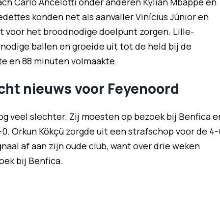
ach Carlo Ancelotti onder anderen Kylian Mbappé en
edettes konden net als aanvaller Vinícius Júnior en
 voor het broodnodige doelpunt zorgen. Lille-
odige ballen en groeide uit tot de held bij de
tte en 88 minuten volmaakte.
echt nieuws voor Feyenoord
g veel slechter. Zij moesten op bezoek bij Benfica e
-0. Orkun Kökçü zorgde uit een strafschop voor de 4-
aal af aan zijn oude club, want over drie weken
k bij Benfica.