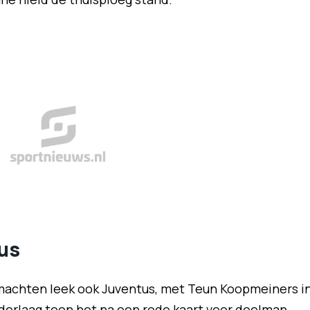
tus
machten leek ook Juventus, met Teun Koopmeiners i
ederlaag toen het na een rode kaart voor doelman