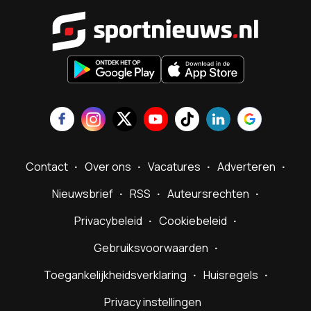
Sportnieu
Contact
Over ons
Vacatures
Adverteren
Nieuwsbrief
RSS
Auteursrechten
Privacybeleid
Cookiebeleid
Gebruiksvoorwaarden
Toegankelijkheidsverklaring
Huisregels
Privacy instellingen