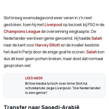
Slot kreeg woensdagavond weer veren in z'n reet
gestoken, toen hij met
Liverpool
op bezoek bij PSG in de
Champions League
de overwinning wegkaapte. De
Nederlander werd een genie genoemd. Hij haalde
Salah
naar de kant voor
Harvey Elliott
en de invaller besliste
het duel in Parijs door de enige goal te scoren.
Salah
kon
dus dit keer geen potten breken, maar doet dat normaal
gesproken wel.
Britse media lyrisch over Arne Slot na
schokkende zege Liverpool: 'Die Nederlander
is een genie!'
Transfer naar Saoedi-Arabië