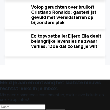
Volop geruchten over bruiloft
Cristiano Ronaldo: gastenlijst
gevuld met wereldsterren op
bijzondere plek
Ex-topvoetballer Eljero Elia deelt
belangrijke levensles na zwaar
verlies: 'Doe dat zo lang je wilt'
Meld je aan en ontvang het laatste nieuws
rechtstreeks in je inbox.
Mis geen spannende evenementen, exclusieve tickets en
unieke updates!