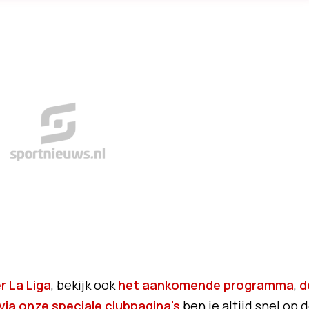
r La Liga
, bekijk ook
het aankomende programma
,
d
via onze speciale clubpagina's
ben je altijd snel op 