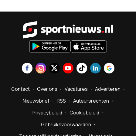
Sportnieu
Contact
Over ons
Vacatures
Adverteren
Nieuwsbrief
RSS
Auteursrechten
Privacybeleid
Cookiebeleid
Gebruiksvoorwaarden