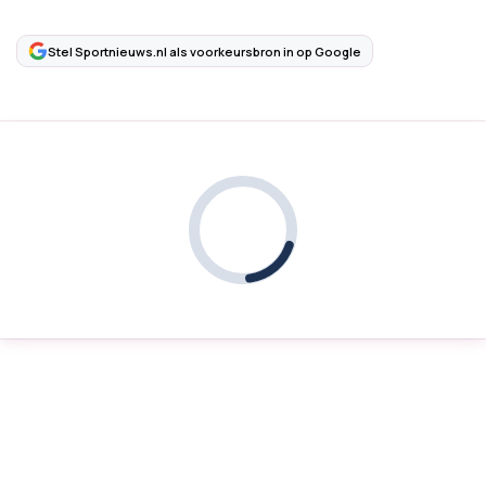
Stel Sportnieuws.nl als voorkeursbron in op Google