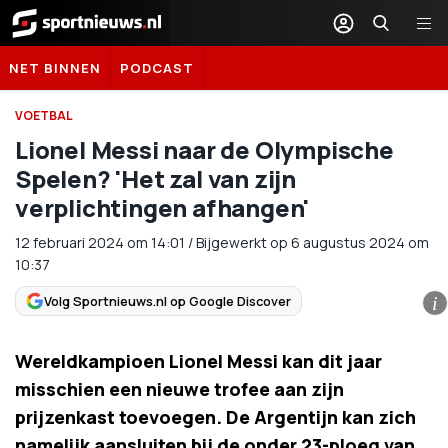
Sportnieuws.nl
NET BINNEN
PODCAST
VOETBAL
Lionel Messi naar de Olympische
Spelen? 'Het zal van zijn
verplichtingen afhangen'
12 februari 2024
om
14:01
/
Bijgewerkt op 6 augustus 2024 om
10:37
Volg Sportnieuws.nl op Google Discover
i
Wereldkampioen Lionel Messi kan dit jaar
misschien een nieuwe trofee aan zijn
prijzenkast toevoegen. De Argentijn kan zich
namelijk aansluiten bij de onder 23-ploeg van