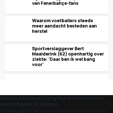
van Fenerbahçe-fans
Waarom voetballers steeds
meer aandacht besteden aan
herstel
Sportverslaggever Bert
Maalderink (62) openhartig over
ziekte: 'Daar ben ik wel bang
voor'
Meld je aan en ontvang het laatste nieuws
rechtstreeks in je inbox.
Mis geen spannende evenementen, exclusieve tickets en