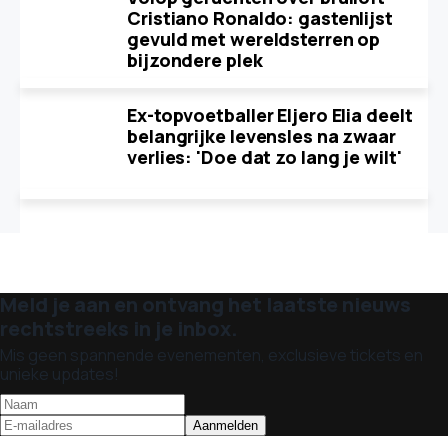
Cristiano Ronaldo: gastenlijst
gevuld met wereldsterren op
bijzondere plek
Ex-topvoetballer Eljero Elia deelt
belangrijke levensles na zwaar
verlies: 'Doe dat zo lang je wilt'
Meld je aan en ontvang het laatste nieuws
rechtstreeks in je inbox.
Mis geen spannende evenementen, exclusieve tickets en
unieke updates!