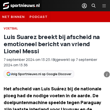
Sportnieuws.nl
NET BINNEN
PODCAST
VOETBAL
Luis Suarez breekt bij afscheid na
emotioneel bericht van vriend
Lionel Messi
7 september 2024
om
13:23
/
Bijgewerkt op 7 september
2024 om 13:36
Volg Sportnieuws.nl op Google Discover
i
Het afscheid van Luis Suárez bij de nationale
ploeg had de nodige voeten in de aarde. De
doelpuntenmachine speelde tegen Paraguay
zijn laatste interland voor Uruguay en de