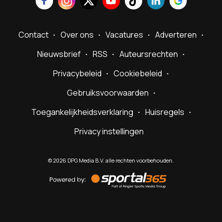
Contact
Over ons
Vacatures
Adverteren
Nieuwsbrief
RSS
Auteursrechten
Privacybeleid
Cookiebeleid
Gebruiksvoorwaarden
Toegankelijkheidsverklaring
Huisregels
Privacy instellingen
©
2026
DPG Media B.V. alle rechten voorbehouden.
Powered
by
Sportal365