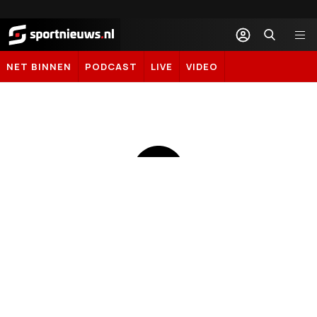
Sportnieuws.nl
NET BINNEN
PODCAST
LIVE
VIDEO