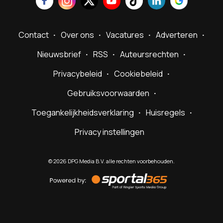
Contact
Over ons
Vacatures
Adverteren
Nieuwsbrief
RSS
Auteursrechten
Privacybeleid
Cookiebeleid
Gebruiksvoorwaarden
Toegankelijkheidsverklaring
Huisregels
Privacy instellingen
©
2026
DPG Media B.V. alle rechten voorbehouden.
Powered
by
Sportal365