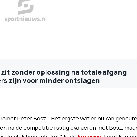
 zit zonder oplossing na totale afgang
ers zijn voor minder ontslagen
 trainer Peter Bosz. "Het ergste wat er nu kan gebeur
ten na de competitie rustig evalueren met Bosz, maa
eede plek binnenhalen." In de
Eredivisie
komt komen