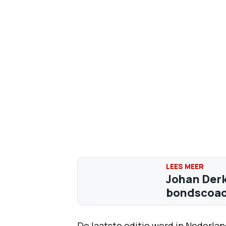
Johan Derk
bondscoach
De laatste editie werd in Nederla