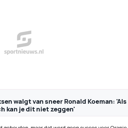
sen walgt van sneer Ronald Koeman: 'Als
 kan je dit niet zeggen'
nd gehouden, maar dat werd geen succes voor Oranje