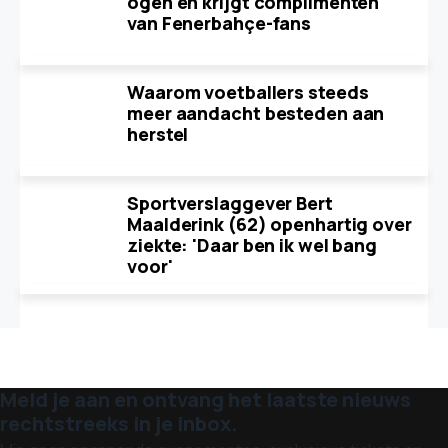
ogen en krijgt complimenten
van Fenerbahçe-fans
Waarom voetballers steeds
meer aandacht besteden aan
herstel
Sportverslaggever Bert
Maalderink (62) openhartig over
ziekte: 'Daar ben ik wel bang
voor'
Meld je aan en ontvang het laatste nieuws
rechtstreeks in je inbox.