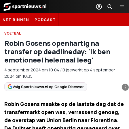
Sportnieuws.nl
NET BINNEN
PODCAST
VOETBAL
Robin Gosens openhartig na
transfer op deadlineday: 'Ik ben
emotioneel helemaal leeg'
4 september 2024
om
10:04
/
Bijgewerkt op 4 september
2024 om 10:35
Volg Sportnieuws.nl op Google Discover
i
Robin Gosens maakte op de laatste dag dat de
transfermarkt open was, verrassend genoeg,
de overstap van Union Berlin naar Fiorentina.
De Duitser heeft openhartig gereageerd over