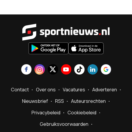
Sportnieu
Contact
Over ons
Vacatures
Adverteren
Nieuwsbrief
RSS
Auteursrechten
Privacybeleid
Cookiebeleid
Gebruiksvoorwaarden