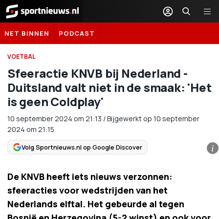
Sportnieuws.nl
NET BINNEN
PODCAST
VOETBAL
Sfeeractie KNVB bij Nederland -
Duitsland valt niet in de smaak: 'Het
is geen Coldplay'
10 september 2024
om
21:13
/
Bijgewerkt op 10 september
2024 om 21:15
Volg Sportnieuws.nl op Google Discover
i
De KNVB heeft iets nieuws verzonnen:
sfeeracties voor wedstrijden van het
Nederlands elftal. Het gebeurde al tegen
Bosnië en Herzegovina (5-2 winst) en ook voor