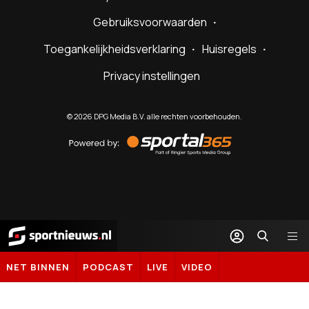
Gebruiksvoorwaarden
Toegankelijkheidsverklaring
Huisregels
Privacy instellingen
©
2026
DPG Media B.V. alle rechten voorbehouden.
Powered
by
Sportal365
Sportnieuws.nl
NET BINNEN
PODCAST
LIVE
VIDEO