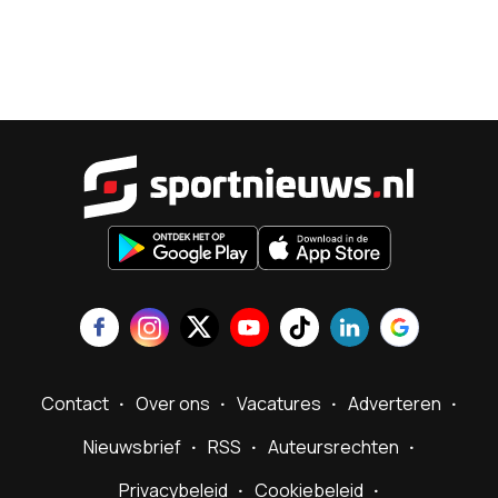
Sportnieu
Contact
Over ons
Vacatures
Adverteren
Nieuwsbrief
RSS
Auteursrechten
Privacybeleid
Cookiebeleid