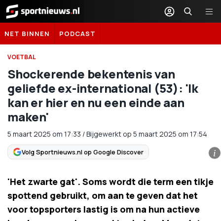
Sportnieuws.nl
NET BINNEN
PODCAST
VOETBAL
Shockerende bekentenis van
geliefde ex-international (53): 'Ik
kan er hier en nu een einde aan
maken'
5 maart 2025
om
17:33
/
Bijgewerkt op 5 maart 2025 om 17:54
Volg Sportnieuws.nl op Google Discover
i
'Het zwarte gat'. Soms wordt die term een tikje
spottend gebruikt, om aan te geven dat het
voor topsporters lastig is om na hun actieve