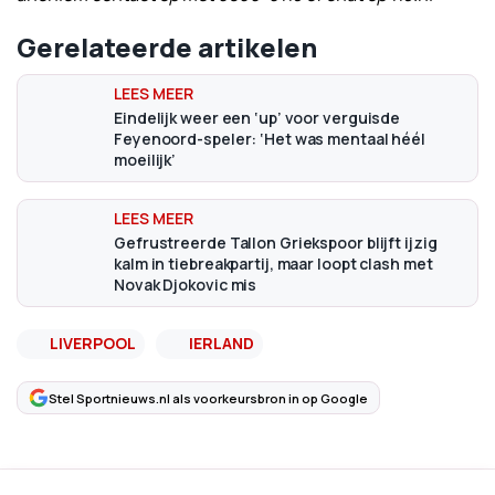
Gerelateerde artikelen
Eindelijk weer een ‘up’ voor verguisde
Feyenoord-speler: ‘Het was mentaal héél
moeilijk’
Gefrustreerde Tallon Griekspoor blijft ijzig
kalm in tiebreakpartij, maar loopt clash met
Novak Djokovic mis
LIVERPOOL
IERLAND
Stel Sportnieuws.nl als voorkeursbron in op Google