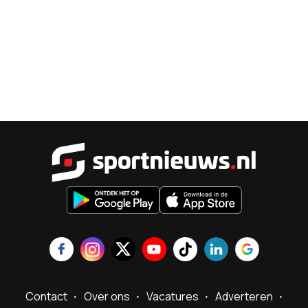
Sportnieu
Contact
Over ons
Vacatures
Adverteren