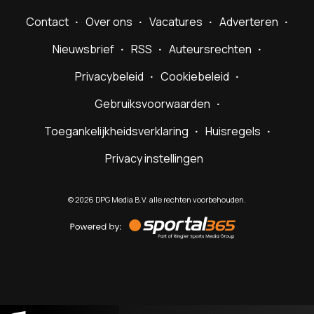
Contact
Over ons
Vacatures
Adverteren
Nieuwsbrief
RSS
Auteursrechten
Privacybeleid
Cookiebeleid
Gebruiksvoorwaarden
Toegankelijkheidsverklaring
Huisregels
Privacy instellingen
©
2026
DPG Media B.V. alle rechten voorbehouden.
Powered
by
Sportal365