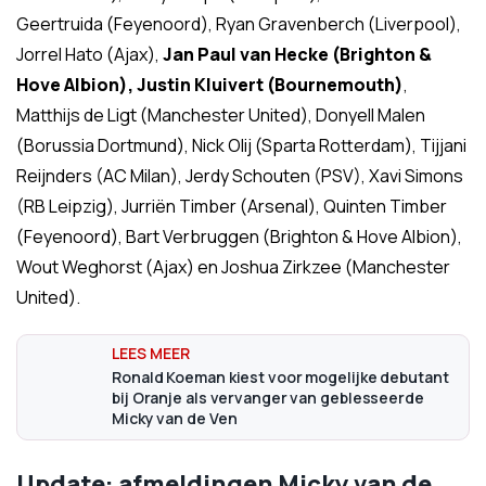
Geertruida (Feyenoord), Ryan Gravenberch (Liverpool),
Jorrel Hato (Ajax),
Jan Paul van Hecke (Brighton &
Hove Albion),
Justin Kluivert (Bournemouth)
,
Matthijs de Ligt (Manchester United), Donyell Malen
(Borussia Dortmund), Nick Olij (Sparta Rotterdam), Tijjani
Reijnders (AC Milan), Jerdy Schouten (PSV), Xavi Simons
(RB Leipzig), Jurriën Timber (Arsenal), Quinten Timber
(Feyenoord), Bart Verbruggen (Brighton & Hove Albion),
Wout Weghorst (Ajax) en Joshua Zirkzee (Manchester
United).
Ronald Koeman kiest voor mogelijke debutant
bij Oranje als vervanger van geblesseerde
Micky van de Ven
Update: afmeldingen Micky van de