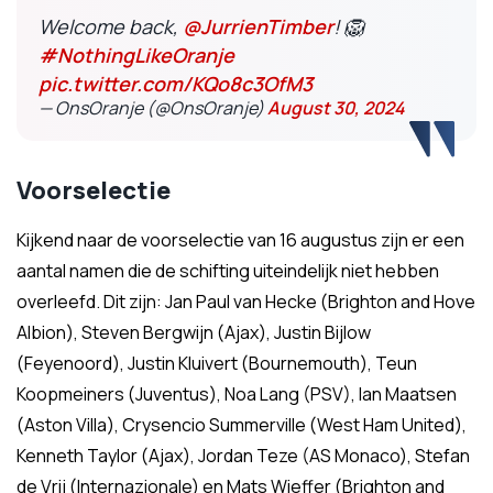
Welcome back,
@JurrienTimber
! 🦁
#NothingLikeOranje
pic.twitter.com/KQo8c3OfM3
— OnsOranje (@OnsOranje)
August 30, 2024
Voorselectie
Kijkend naar de voorselectie van 16 augustus zijn er een
aantal namen die de schifting uiteindelijk niet hebben
overleefd. Dit zijn: Jan Paul van Hecke (Brighton and Hove
Albion), Steven Bergwijn (Ajax), Justin Bijlow
(Feyenoord), Justin Kluivert (Bournemouth), Teun
Koopmeiners (Juventus), Noa Lang (PSV), Ian Maatsen
(Aston Villa), Crysencio Summerville (West Ham United),
Kenneth Taylor (Ajax), Jordan Teze (AS Monaco), Stefan
de Vrij (Internazionale) en Mats Wieffer (Brighton and