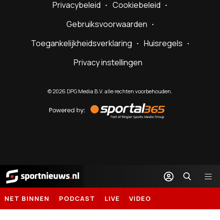
Privacybeleid
Cookiebeleid
Gebruiksvoorwaarden
Toegankelijkheidsverklaring
Huisregels
Privacy instellingen
©
2026
DPG Media B.V. alle rechten voorbehouden.
Powered
by
Sportal365
Sportnieuws.nl
NET BINNEN
PODCAST
LIVE
VIDEO