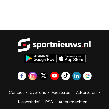
Sportnieu
Contact
Over ons
Vacatures
Adverteren
Nieuwsbrief
RSS
Auteursrechten